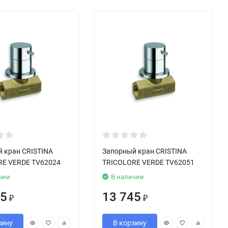
 кран CRISTINA
Запорный кран CRISTINA
RE VERDE TV62024
TRICOLORE VERDE TV62051
чии
В наличии
65
13 745
₽
₽
зину
В корзину