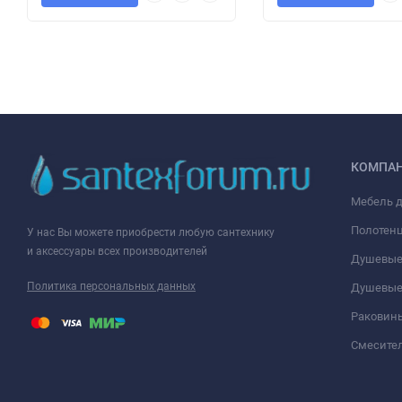
КОМПА
Мебель 
Полотен
У нас Вы можете приобрести любую сантехнику
и аксессуары всех производителей
Душевые
Политика персональных данных
Душевые
Раковин
Смесите