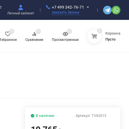
с
+7 499 342-76-71
заказать звонок
Личный кабинет
0
0
0
0
Корзина
Пусто
Избранное
Сравнение
Просмотренные
В наличии
Артикул:
TV62013