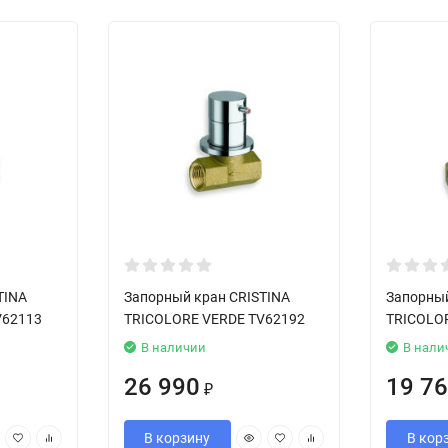
TINA
Запорный кран CRISTINA
Запорный
V62113
TRICOLORE VERDE TV62192
TRICOLO
В наличии
В нали
26 990
19 7
₽
В корзину
В кор