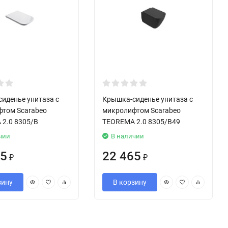
иденье унитаза с
Крышка-сиденье унитаза с
том Scarabeo
микролифтом Scarabeo
2.0 8305/B
TEOREMA 2.0 8305/B49
чии
В наличии
85
22 465
₽
₽
зину
В корзину