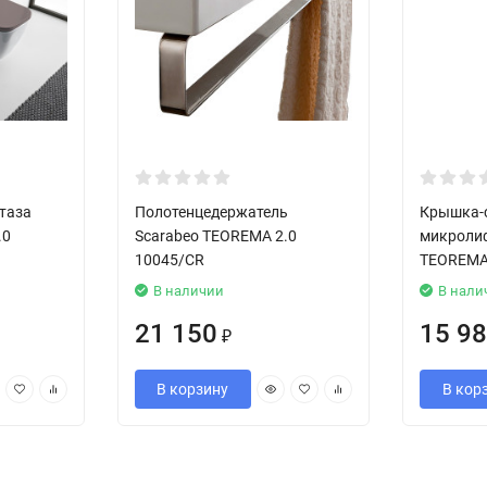
таза
Полотенцедержатель
Крышка-с
.0
Scarabeo TEOREMA 2.0
микролиф
10045/CR
TEOREMA 
В наличии
В нали
21 150
15 9
₽
В корзину
В кор