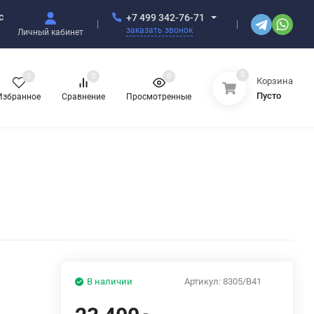
с
+7 499 342-76-71
заказать звонок
Личный кабинет
0
0
0
0
Корзина
Пусто
Избранное
Сравнение
Просмотренные
В наличии
Артикул:
8305/B41