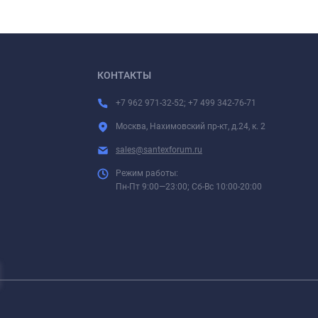
КОНТАКТЫ
+7 962 971-32-52; +7 499 342-76-71
Москва, Нахимовский пр-кт, д.24, к. 2
sales@santexforum.ru
Режим работы:
Пн-Пт 9:00—23:00; Сб-Вс 10:00-20:00