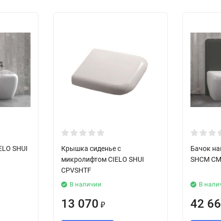
ELO SHUI
Крышка сиденье с
Бачок на
микролифтом CIELO SHUI
SHCM C
CPVSHTF
В наличии
В нали
13 070
42 6
₽