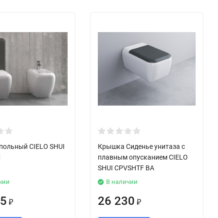
польный CIELO SHUI
Крышка Сиденье унитаза с
M
плавным опусканием CIELO
SHUI CPVSHTF BA
чии
В наличии
65
26 230
₽
₽