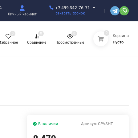
с
+7 499 342-76-71
заказать звонок
Личный кабинет
0
0
0
0
Корзина
Пусто
Избранное
Сравнение
Просмотренные
В наличии
Артикул:
CPVSHT