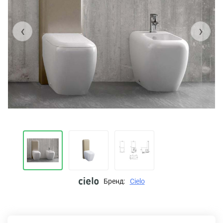
‹
›
Бренд:
Cielo