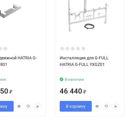
движной HATRIA G-
Инсталляция для G-FULL
H801
HATRIA G-FULL YXGZ01
чии
В наличии
450
46 440
₽
₽
зину
В корзину