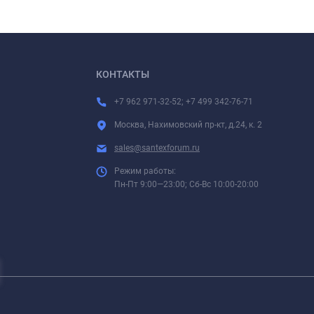
КОНТАКТЫ
+7 962 971-32-52; +7 499 342-76-71
Москва, Нахимовский пр-кт, д.24, к. 2
sales@santexforum.ru
Режим работы:
Пн-Пт 9:00—23:00; Сб-Вс 10:00-20:00