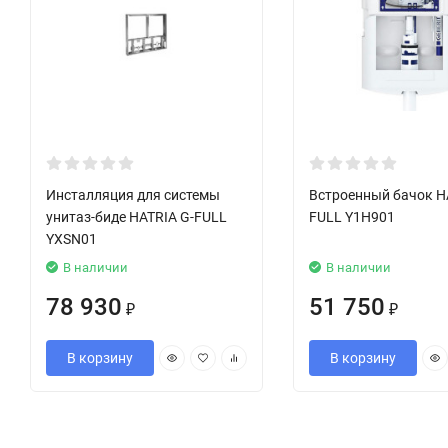
Инсталляция для системы
Встроенный бачок H
унитаз-биде HATRIA G-FULL
FULL Y1H901
YXSN01
В наличии
В наличии
78 930
51 750
₽
₽
В корзину
В корзину