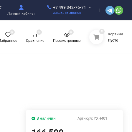
с
+7 499 342-76-71
заказать звонок
Личный кабинет
0
0
0
0
Корзина
Пусто
Избранное
Сравнение
Просмотренные
В наличии
Артикул:
YXH401