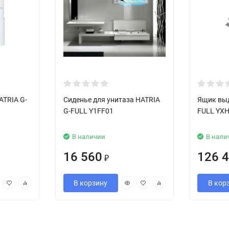
ATRIA G-
Сиденье для унитаза HATRIA
Ящик вы
G-FULL Y1FF01
FULL YX
В наличии
В нали
16 560
126 
₽
В корзину
В кор