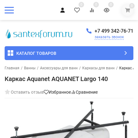
0
0
0
0
+7 499 342-76-71
заказать звонок
КАТАЛОГ ТОВАРОВ
Главная
/
Ванны
/
Аксессуары для ванн
/
Каркасы для ванн
/
Каркас Aq
Каркас Aquanet AQUANET Largo 140
Оставить отзыв
Избранное
Сравнение