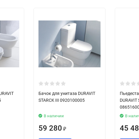
URAVIT
Бачок для унитаза DURAVIT
Пьедеста
5
STARCK III 0920100005
DURAVIT 
0865160
В наличии
В нали
59 280
45 4
₽