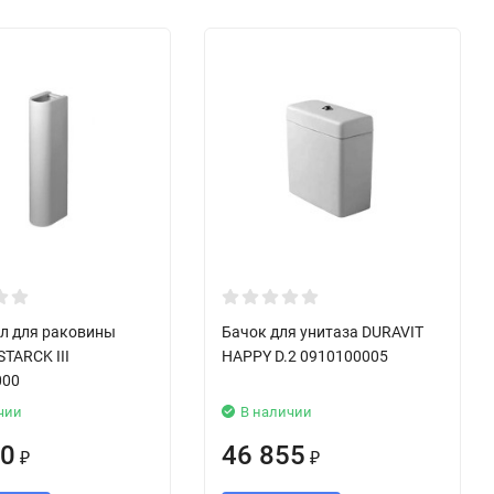
л для раковины
Бачок для унитаза DURAVIT
STARCK III
HAPPY D.2 0910100005
000
чии
В наличии
80
46 855
₽
₽