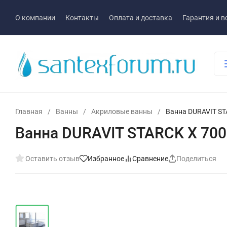
О компании
Контакты
Оплата и доставка
Гарантия и в
Главная
/
Ванны
/
Акриловые ванны
/
Ванна DURAVIT S
Ванна DURAVIT STARCK X 70
Оставить отзыв
Избранное
Сравнение
Поделиться