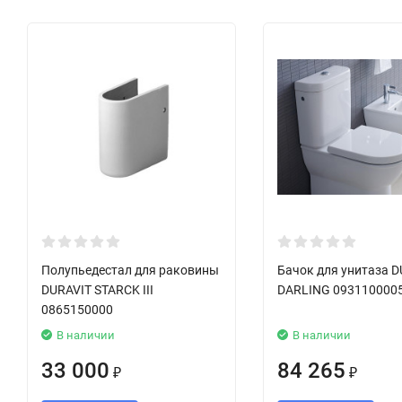
Полупьедестал для раковины
Бачок для унитаза D
DURAVIT STARCK III
DARLING 093110000
0865150000
В наличии
В наличии
33 000
84 265
₽
₽