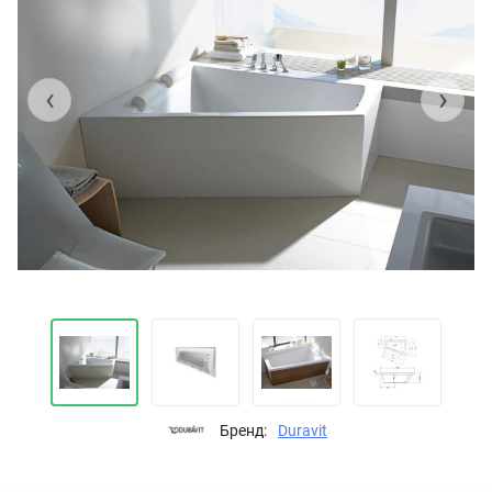
‹
›
Бренд:
Duravit