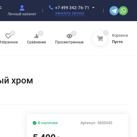
с
+7 499 342-76-71
заказать звонок
Личный кабинет
0
0
0
0
Корзина
Пусто
Избранное
Сравнение
Просмотренные
ый хром
В наличии
Артикул:
5850045