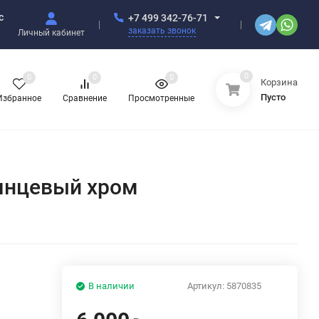
с
+7 499 342-76-71
заказать звонок
Личный кабинет
0
0
0
0
Корзина
Пусто
Избранное
Сравнение
Просмотренные
лянцевый хром
В наличии
Артикул:
5870835