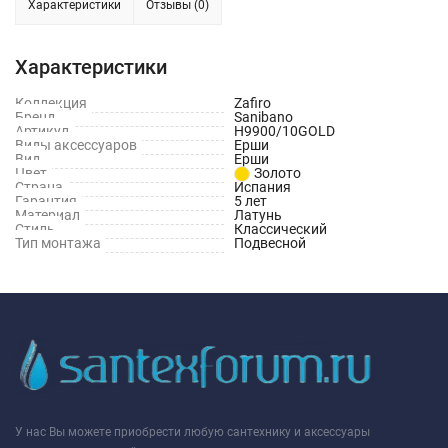
Характеристики
Отзывы (0)
Характеристики
Коллекция
Zafiro
Бренд
Sanibano
Артикул
H9900/10GOLD
Виды аксессуаров
Ерши
Вид
Ерши
Цвет
Золото
Страна
Испания
Гарантия
5 лет
Материал
Латунь
Стиль
Классический
Тип монтажа
Подвесной
У нас Вы можете приобрести любую сантехнику и аксессуары