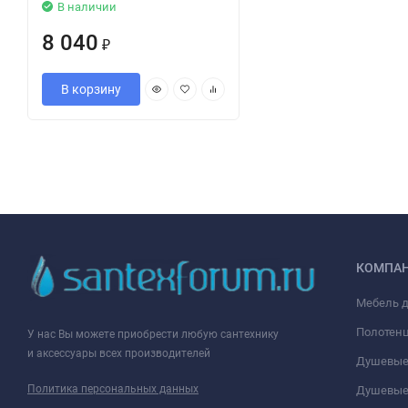
В наличии
8 040
₽
В корзину
КОМПА
Мебель 
Полотен
У нас Вы можете приобрести любую сантехнику
и аксессуары всех производителей
Душевые
Политика персональных данных
Душевые