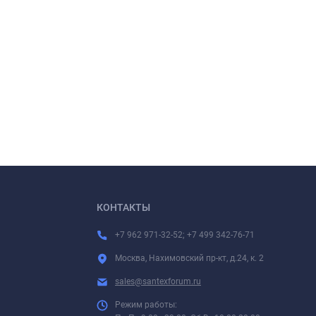
КОНТАКТЫ
+7 962 971-32-52; +7 499 342-76-71
Москва, Нахимовский пр-кт, д.24, к. 2
sales@santexforum.ru
Режим работы: