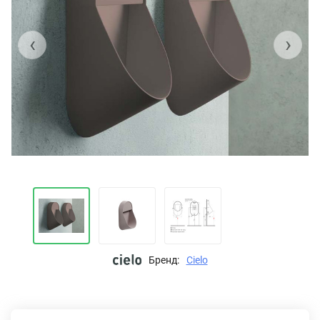
‹
›
Бренд:
Cielo