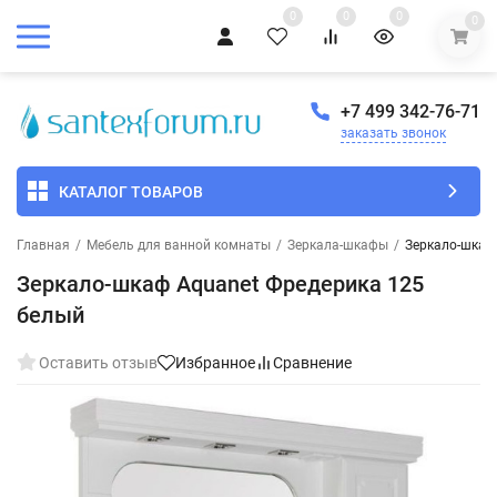
0
0
0
0
+7 499 342-76-71
заказать звонок
КАТАЛОГ ТОВАРОВ
Главная
/
Мебель для ванной комнаты
/
Зеркала-шкафы
/
Зеркало-шкаф
Зеркало-шкаф Aquanet Фредерика 125
белый
Оставить отзыв
Избранное
Сравнение