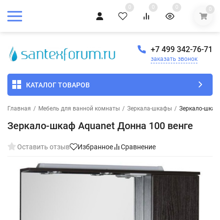
0
0
0
0
+7 499 342-76-71
заказать звонок
КАТАЛОГ ТОВАРОВ
Главная
/
Мебель для ванной комнаты
/
Зеркала-шкафы
/
Зеркало-шкаф 
Зеркало-шкаф Aquanet Донна 100 венге
Оставить отзыв
Избранное
Сравнение