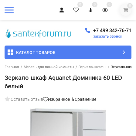
0
0
0
0
+7 499 342-76-71
заказать звонок
КАТАЛОГ ТОВАРОВ
Главная
/
Мебель для ванной комнаты
/
Зеркала-шкафы
/
Зеркало-шкаф
Зеркало-шкаф Aquanet Доминика 60 LED
белый
Оставить отзыв
Избранное
Сравнение