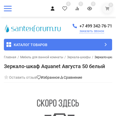
0
0
0
0
+7 499 342-76-71
заказать звонок
КАТАЛОГ ТОВАРОВ
Главная
/
Мебель для ванной комнаты
/
Зеркала-шкафы
/
Зеркало-шкаф 
Зеркало-шкаф Aquanet Августа 50 белый
Оставить отзыв
Избранное
Сравнение