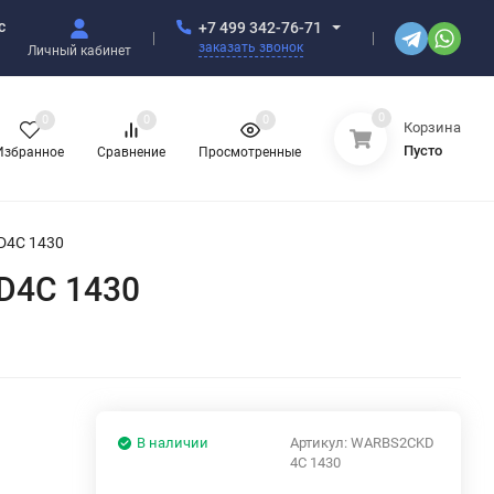
с
+7 499 342-76-71
заказать звонок
Личный кабинет
0
0
0
0
Корзина
Пусто
Избранное
Сравнение
Просмотренные
D4C 1430
D4C 1430
В наличии
Артикул:
WARBS2CKD
4C 1430