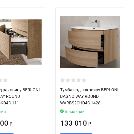
д раковину BERLONI
Тумба под раковину BERLONI
AY ROUND
BAGNO WAY ROUND
KD4C 111
WARBS2CHD4C 1428
чии
В наличии
000
133 010
₽
₽