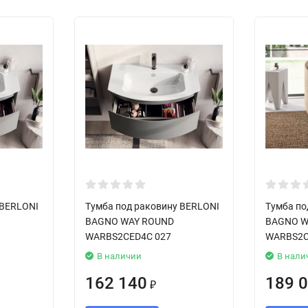
 BERLONI
Тумба под раковину BERLONI
Тумба по
BAGNO WAY ROUND
BAGNO W
WARBS2CED4C 027
WARBS2C
В наличии
В нали
162 140
189 
₽