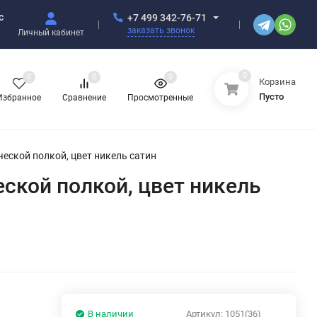
с
+7 499 342-76-71
заказать звонок
Личный кабинет
0
0
0
0
Корзина
Пусто
Избранное
Сравнение
Просмотренные
ической полкой, цвет никель сатин
еской полкой, цвет никель
В наличии
Артикул:
1051(36)