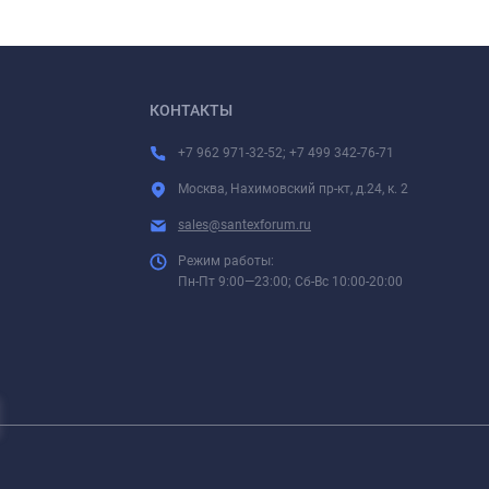
КОНТАКТЫ
+7 962 971-32-52; +7 499 342-76-71
Москва, Нахимовский пр-кт, д.24, к. 2
sales@santexforum.ru
Режим работы:
Пн-Пт 9:00—23:00; Сб-Вс 10:00-20:00