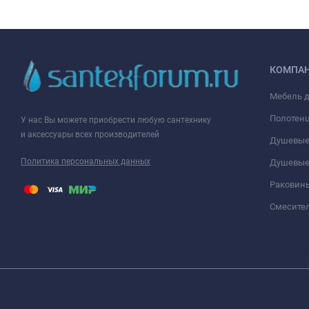
КОМПА
Мебель 
Полотен
У нас Вы можете приобрести любую сантехнику
и аксессуары всех производителей
Душевые
Политика персональных данных
Душевые
Раковин
Смесите