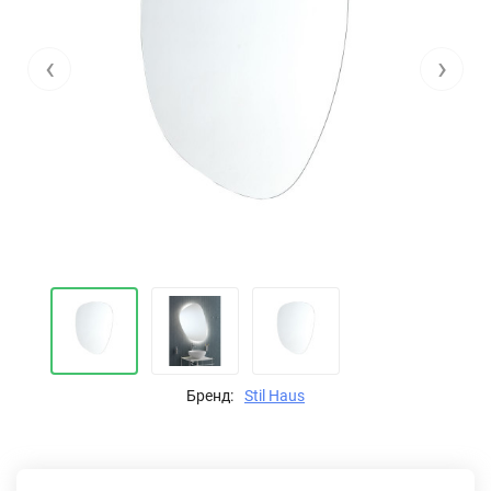
‹
›
Бренд:
Stil Haus