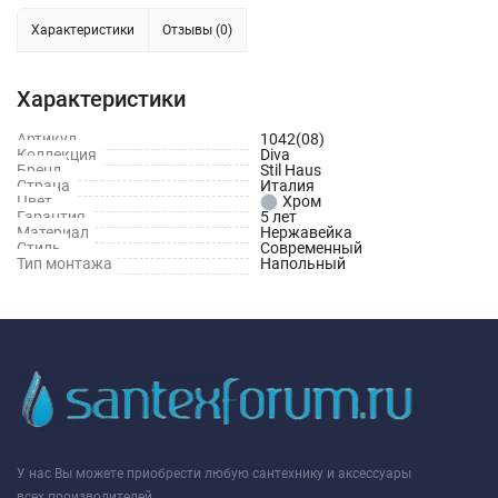
Характеристики
Отзывы (0)
Характеристики
Артикул
1042(08)
Коллекция
Diva
Бренд
Stil Haus
Страна
Италия
Цвет
Хром
Гарантия
5 лет
Материал
Нержавейка
Стиль
Современный
Тип монтажа
Напольный
У нас Вы можете приобрести любую сантехнику и аксессуары
всех производителей