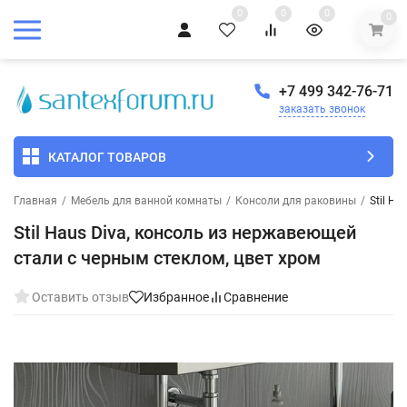
0
0
0
0
+7 499 342-76-71
заказать звонок
КАТАЛОГ ТОВАРОВ
Главная
/
Мебель для ванной комнаты
/
Консоли для раковины
/
Stil H
Stil Haus Diva, консоль из нержавеющей
стали с черным стеклом, цвет хром
Оставить отзыв
Избранное
Сравнение