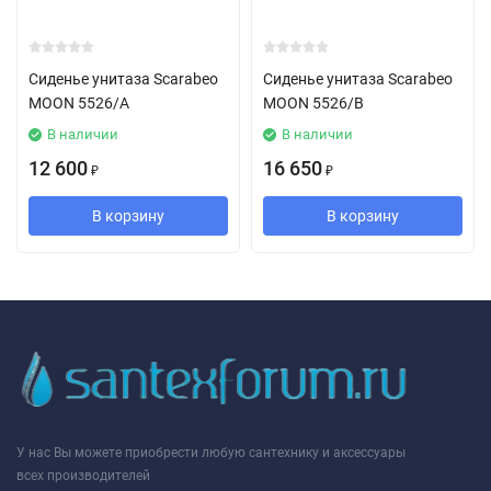
Сиденье унитаза Scarabeo
Сиденье унитаза Scarabeo
MOON 5526/A
MOON 5526/B
В наличии
В наличии
12 600
16 650
₽
₽
В корзину
В корзину
У нас Вы можете приобрести любую сантехнику и аксессуары
всех производителей