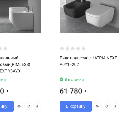
напольный
Биде подвесное HATRIA NEXT
ковый(RIMLESS)
A0Y1F202
EXT Y3AY01
чии
В наличии
20
61 780
₽
₽
зину
В корзину