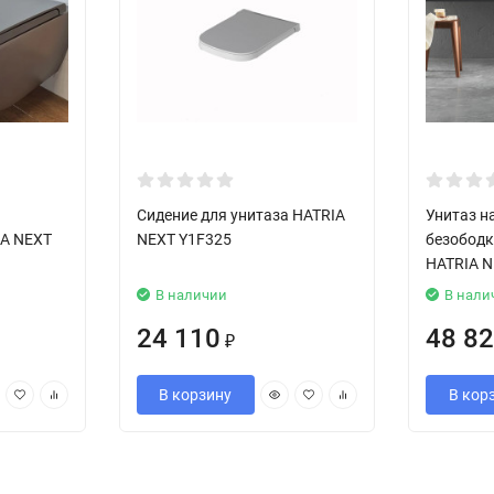
Сидение для унитаза HATRIA
Унитаз 
IA NEXT
NEXT Y1F325
безобод
HATRIA N
В наличии
В нали
24 110
48 8
₽
В корзину
В кор