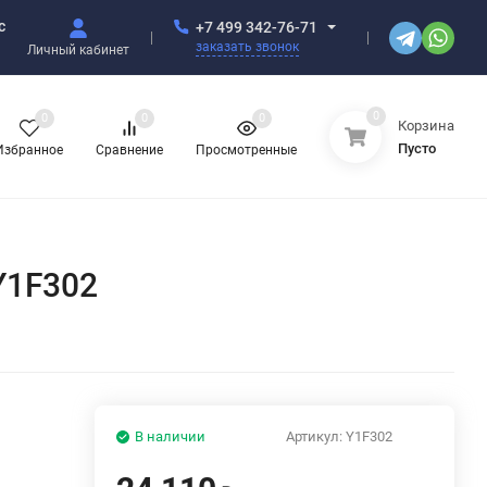
с
+7 499 342-76-71
заказать звонок
Личный кабинет
0
0
0
0
Корзина
Пусто
Избранное
Сравнение
Просмотренные
Y1F302
В наличии
Артикул:
Y1F302