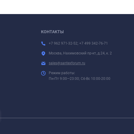
КОНТАКТЫ
+7 962 971-32-52; +7 499 342-76-71
Москва, Нахимовский пр-кт, д.24, к. 2
sales@santexforum.ru
Режим работы:
Пн-Пт 9:00—23:00; Сб-Вс 10:00-20:00