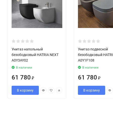
Унитаз напольный
Унитаз подвесной
безободковый HATRIA NEXT
безободковый HATR
A0Y3AY02
A0Y1F108
В наличии
В наличии
61 780
61 780
₽
₽
В корзину
В корзину