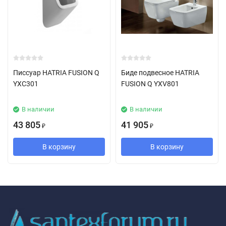
Писсуар HATRIA FUSION Q
Биде подвесное HATRIA
YXC301
FUSION Q YXV801
В наличии
В наличии
43 805
41 905
₽
₽
В корзину
В корзину