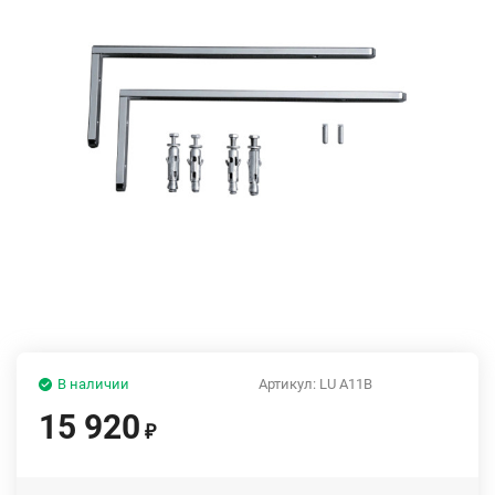
В наличии
Артикул:
LU A11B
15 920
₽