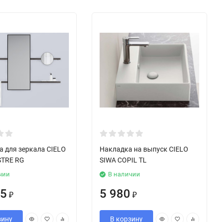
а для зеркала CIELO
Накладка на выпуск CIELO
STRE RG
SIWA COPIL TL
чии
В наличии
45
5 980
₽
₽
зину
В корзину