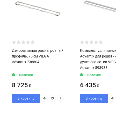
Декоративная рамка, ровный
Комплект удлинител
профиль, 75 см VIEGA
Advantix для решетк
Advantix 736804
душевого лотка VIE
Advantix 593933
В наличии
В наличии
8 725
6 435
₽
₽
В корзину
В корзину