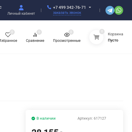
с
+7 499 342-76-71
заказать звонок
Личный кабинет
0
0
0
0
Корзина
Пусто
Избранное
Сравнение
Просмотренные
В наличии
Артикул:
617127