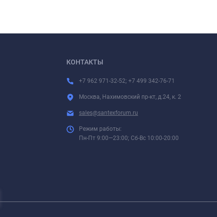
КОНТАКТЫ
+7 962 971-32-52; +7 499 342-76-71
Москва, Нахимовский пр-кт, д.24, к. 2
sales@santexforum.ru
Режим работы:
Пн-Пт 9:00—23:00; Сб-Вс 10:00-20:00