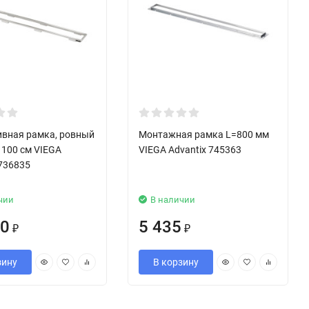
вная рамка, ровный
Монтажная рамка L=800 мм
 100 см VIEGA
VIEGA Advantix 745363
 736835
чии
В наличии
00
5 435
₽
₽
зину
В корзину