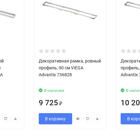
ей
Декоративная рамка, ровный
Декорати
и
профиль, 90 см VIEGA
профиль,
GA
Advantix 736828
Advantix
В наличии
В нали
9 725
10 2
₽
В корзину
В кор