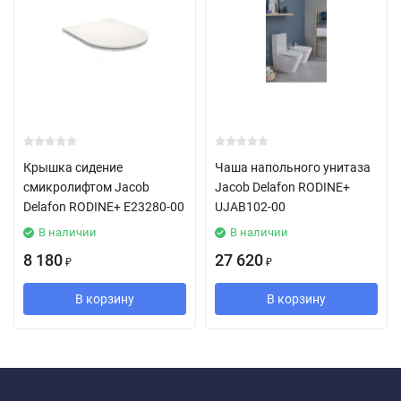
Крышка сидение
Чаша напольного унитаза
смикролифтом Jacob
Jacob Delafon RODINE+
Delafon RODINE+ E23280-00
UJAB102-00
В наличии
В наличии
8 180
27 620
₽
₽
В корзину
В корзину