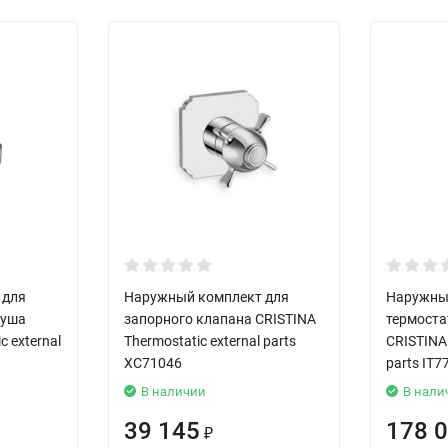
 для
Наружный комплект для
Наружны
душа
запорного клапана CRISTINA
термоста
c external
Thermostatic external parts
CRISTINA 
XC71046
parts IT7
В наличии
В нали
39 145
178 
₽