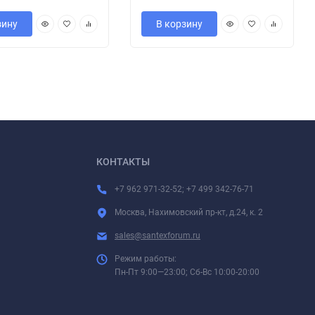
зину
В корзину
КОНТАКТЫ
+7 962 971-32-52; +7 499 342-76-71
Москва, Нахимовский пр-кт, д.24, к. 2
sales@santexforum.ru
Режим работы:
Пн-Пт 9:00—23:00; Сб-Вс 10:00-20:00