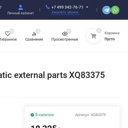
с
+7 499 342-76-71
заказать звонок
Личный кабинет
0
0
0
0
Корзина
Пусто
Избранное
Сравнение
Просмотренные
c external parts XQ83375
В наличии
Артикул:
XQ83375