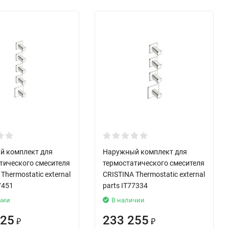
й комплект для
Наружный комплект для
тического смесителя
термостатического смесителя
Thermostatic external
CRISTINA Thermostatic external
7451
parts IT77334
чии
В наличии
025
233 255
₽
₽