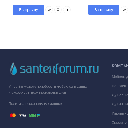
В корзину
В корзину
КОМПА
Мебель 
Полотен
У нас Вы можете приобрести любую сантехнику
и аксессуары всех производителей
Душевые
Политика персональных данных
Душевые
Раковин
Смесите