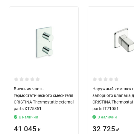
Внешняя часть
Наружный комплект
термостатического смесителя
запорного клапана 
CRISTINA Thermostatic external
CRISTINA Thermostati
parts XT75351
parts IT71051
В наличии
В наличии
41 045
32 725
₽
₽