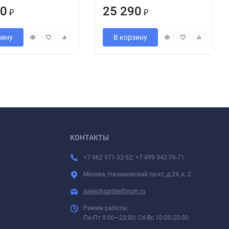
90
25 290
₽
₽
зину
В корзину
КОНТАКТЫ
+7 962 971-32-52; +7 499 342-76-71
Москва, Нахимовский пр-кт, д.24, к. 2
sales@santexforum.ru
Режим работы:
Пн-Пт 9:00—23:00; Сб-Вс 10:00-20:00