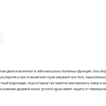
лом цвете и включает в себя несколько полезных функций. Она об
е упругие и при этом мягкие струи омывают все тело, параллельн
тный водопадик, под которым так приятно массировать спину и ше
льзования душевой шланг ручного душа имеет защиту от перекручи