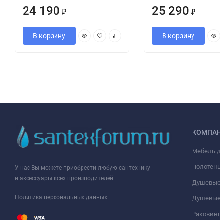
24 190
25 290
₽
₽
В корзину
В корзину
КОМПА
Мебель 
Полотен
У нас Вы можете приобрести любую сантехнику
и аксессуары всех производителей
Душевые
Политика персональных данных
Душевые
Раковин