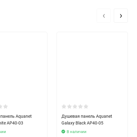
‹
›
панель Aquanet
Душевая панель Aquanet
hite AP40-03
Galaxy Black AP40-05
чии
В наличии