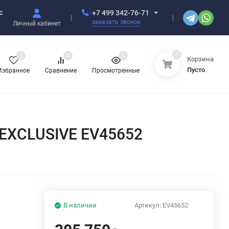
с
+7 499 342-76-71
заказать звонок
Личный кабинет
0
0
0
0
Корзина
Пусто
Избранное
Сравнение
Просмотренные
 EXCLUSIVE EV45652
В наличии
Артикул:
EV45652