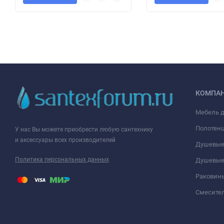
КОМПА
Мебель 
Полотен
У нас Вы можете приобрести любую сантехнику
и аксессуары всех производителей
Душевые
Политика персональных данных
Душевые
Раковин
Смесите