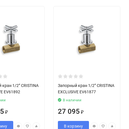
 кран 1/2” CRISTINA
Запорный кран 1/2” CRISTINA
VE EV61892
EXCLUSIVE EV61877
чии
В наличии
85
27 095
₽
₽
зину
В корзину