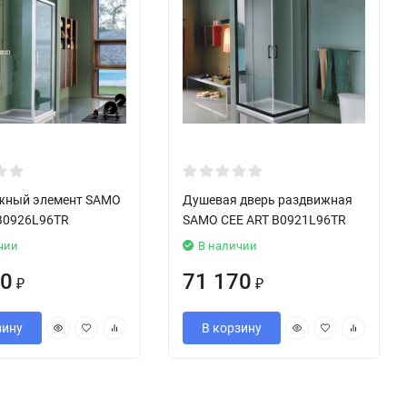
жный элемент SAMO
Душевая дверь раздвижная
B0926L96TR
SAMO CEE ART B0921L96TR
чии
В наличии
40
71 170
₽
₽
зину
В корзину