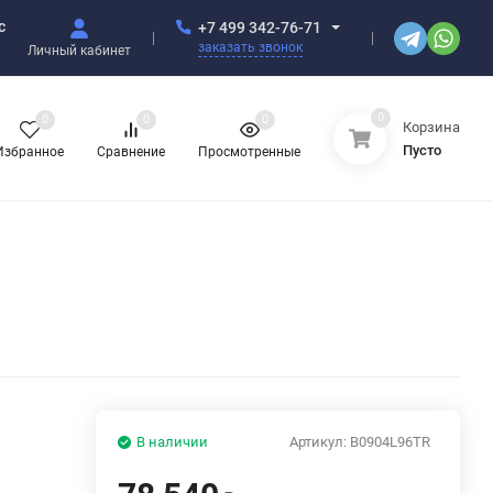
с
+7 499 342-76-71
заказать звонок
Личный кабинет
0
0
0
0
Корзина
Пусто
Избранное
Сравнение
Просмотренные
В наличии
Артикул:
B0904L96TR