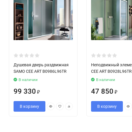
Душевая дверь раздвижная
Неподвижный элеме
SAMO CEE ART B0986L96TR
CEE ART B0928L96TR
В наличии
В наличии
99 330
47 850
₽
₽
В корзину
В корзину