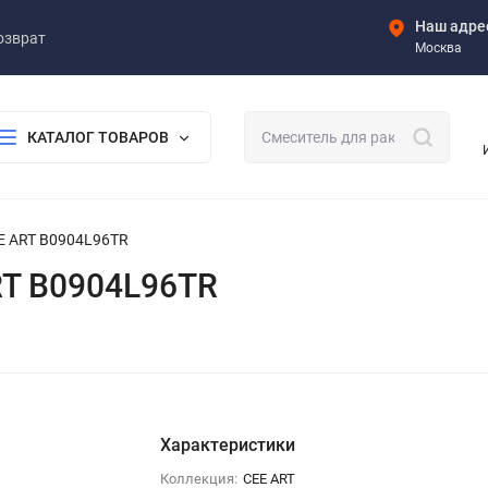
Наш адре
озврат
Москва
КАТАЛОГ ТОВАРОВ
E ART B0904L96TR
T B0904L96TR
Характеристики
Коллекция:
CEE ART