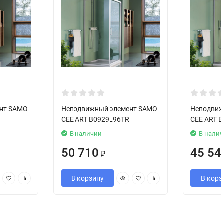
нт SAMO
Неподвижный элемент SAMO
Неподви
CEE ART B0929L96TR
CEE ART 
В наличии
В нали
50 710
45 5
₽
В корзину
В кор