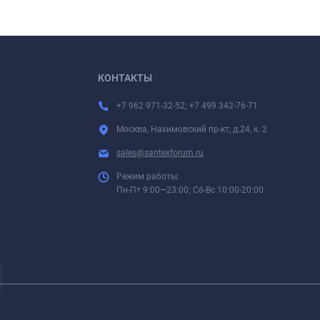
КОНТАКТЫ
+7 962 971-32-52; +7 499 342-76-71
Москва, Нахимовский пр-кт, д.24, к. 2
sales@santexforum.ru
Режим работы:
Пн-Пт 9:00—23:00; Сб-Вс 10:00-20:00