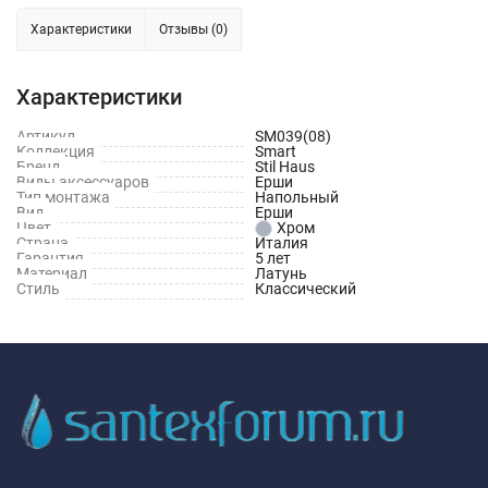
Характеристики
Отзывы (0)
Характеристики
Артикул
SM039(08)
Коллекция
Smart
Бренд
Stil Haus
Виды аксессуаров
Ерши
Тип монтажа
Напольный
Вид
Ерши
Цвет
Хром
Страна
Италия
Гарантия
5 лет
Материал
Латунь
Стиль
Классический