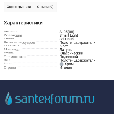
Характеристики
Отзывы (0)
Характеристики
Артикул
SL05(08)
Коллекция
Smart Light
Бренд
Stil Haus
Виды аксессуаров
Полотенцедержатели
Гарантия
5 лет
Материал
Латунь
Стиль
Классический
Тип монтажа
Подвесной
Вид
Полотенцедержатели
Цвет
Хром
Страна
Италия