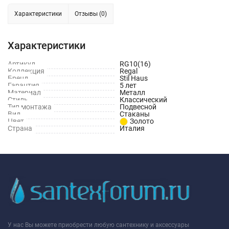
Характеристики
Отзывы (0)
Характеристики
Артикул
RG10(16)
Коллекция
Regal
Бренд
Stil Haus
Гарантия
5 лет
Материал
Металл
Стиль
Классический
Тип монтажа
Подвесной
Вид
Стаканы
Цвет
Золото
Страна
Италия
У нас Вы можете приобрести любую сантехнику и аксессуары