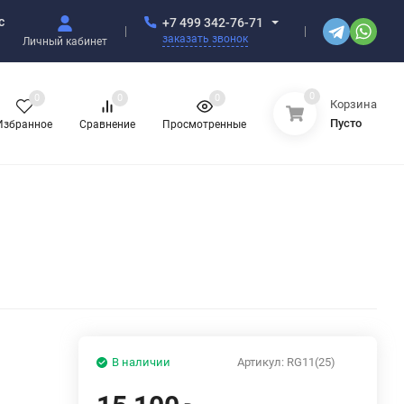
с
+7 499 342-76-71
заказать звонок
Личный кабинет
0
0
0
0
Корзина
Пусто
Избранное
Сравнение
Просмотренные
В наличии
Артикул:
RG11(25)