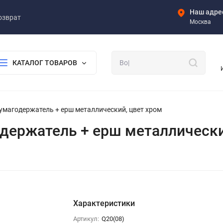
Наш адре
озврат
Москва
КАТАЛОГ ТОВАРОВ
: бумагодержатель + ерш металлический, цвет хром
агодержатель + ерш металлическ
Характеристики
Артикул:
Q20(08)