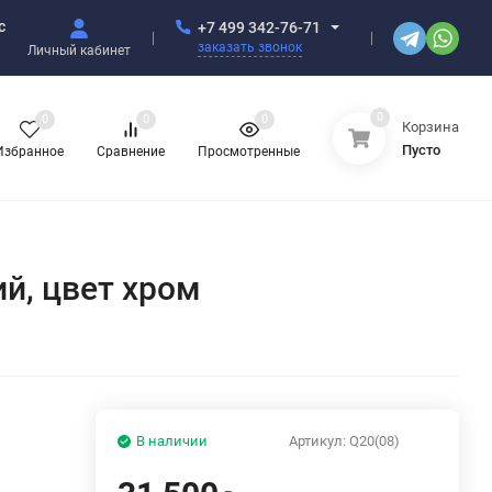
с
+7 499 342-76-71
заказать звонок
Личный кабинет
0
0
0
0
Корзина
Пусто
Избранное
Сравнение
Просмотренные
ий, цвет хром
В наличии
Артикул:
Q20(08)