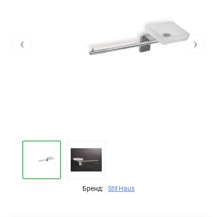
‹
›
Бренд:
Stil Haus