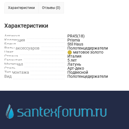
Характеристики
Отзывы (0)
Характеристики
Артикул
PR45(18)
Коллекция
Prisma
Бренд
Stil Haus
Виды аксессуаров
Полотенцедержатели
Цвет
матовое золото
Страна
Италия
Гарантия
5 лет
Материал
Латунь
Стиль
Арт-деко
Тип монтажа
Подвесной
Вид
Полотенцедержатели