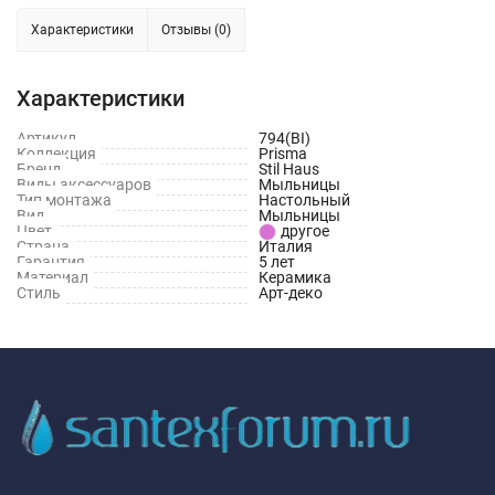
Характеристики
Отзывы (0)
Характеристики
Артикул
794(BI)
Коллекция
Prisma
Бренд
Stil Haus
Виды аксессуаров
Мыльницы
Тип монтажа
Настольный
Вид
Мыльницы
Цвет
другое
Страна
Италия
Гарантия
5 лет
Материал
Керамика
Стиль
Арт-деко