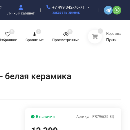
с
+7 499 342-76-71
заказать звонок
Личный кабинет
0
0
0
0
Корзина
Пусто
Избранное
Сравнение
Просмотренные
 - белая керамика
В наличии
Артикул:
PR796(25-BI)