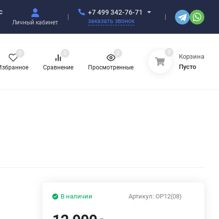
с
+7 499 342-76-71
заказать звонок
Личный кабинет
0
0
0
0
Корзина
Пусто
Избранное
Сравнение
Просмотренные
В наличии
Артикул:
OP12(08)