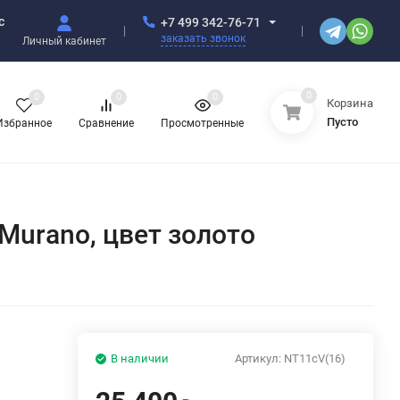
с
+7 499 342-76-71
заказать звонок
Личный кабинет
0
0
0
0
Корзина
Пусто
Избранное
Сравнение
Просмотренные
 Murano, цвет золото
В наличии
Артикул:
NT11сV(16)