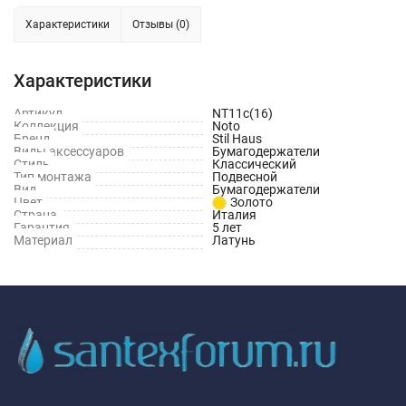
Характеристики
Отзывы (0)
Характеристики
Артикул
NT11с(16)
Коллекция
Noto
Бренд
Stil Haus
Виды аксессуаров
Бумагодержатели
Стиль
Классический
Тип монтажа
Подвесной
Вид
Бумагодержатели
Цвет
Золото
Страна
Италия
Гарантия
5 лет
Материал
Латунь