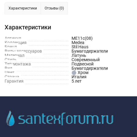
Характеристики
Отзывы (0)
Характеристики
Артикул
ME11c(08)
Коллекция
Medea
Бренд
Stil Haus
Виды аксессуаров
Бумагодержатели
Материал
Латунь
Стиль
Современный
Тип монтажа
Подвесной
Вид
Бумагодержатели
Цвет
Хром
Страна
Италия
Гарантия
5 лет