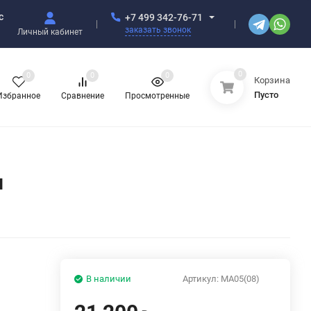
с
+7 499 342-76-71
заказать звонок
Личный кабинет
0
0
0
0
Корзина
Пусто
Избранное
Сравнение
Просмотренные
м
В наличии
Артикул:
MA05(08)