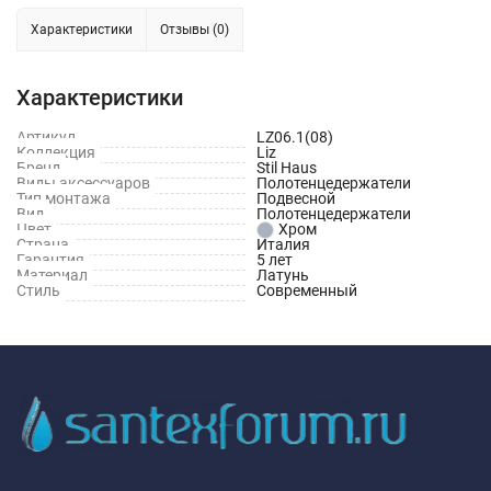
Характеристики
Отзывы (0)
Характеристики
Артикул
LZ06.1(08)
Коллекция
Liz
Бренд
Stil Haus
Виды аксессуаров
Полотенцедержатели
Тип монтажа
Подвесной
Вид
Полотенцедержатели
Цвет
Хром
Страна
Италия
Гарантия
5 лет
Материал
Латунь
Стиль
Современный