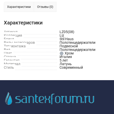
Характеристики
Отзывы (0)
Характеристики
Артикул
LZ05(08)
Коллекция
Liz
Бренд
Stil Haus
Виды аксессуаров
Полотенцедержатели
Тип монтажа
Подвесной
Вид
Полотенцедержатели
Цвет
Хром
Страна
Италия
Гарантия
5 лет
Материал
Латунь
Стиль
Современный