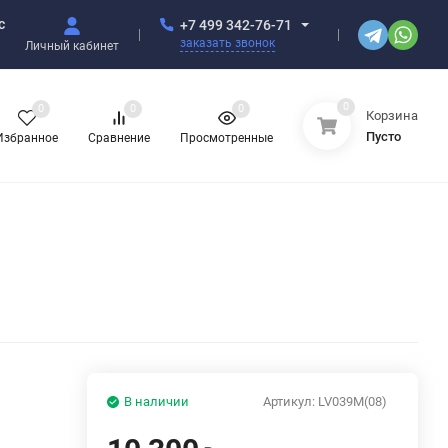
с
+7 499 342-76-71
заказать звонок
Личный кабинет
0
0
0
0
Корзина
Пусто
Избранное
Сравнение
Просмотренные
В наличии
Артикул:
LV039M(08)