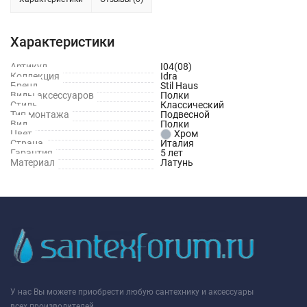
Характеристики
Артикул
I04(08)
Коллекция
Idra
Бренд
Stil Haus
Виды аксессуаров
Полки
Стиль
Классический
Тип монтажа
Подвесной
Вид
Полки
Цвет
Хром
Страна
Италия
Гарантия
5 лет
Материал
Латунь
У нас Вы можете приобрести любую сантехнику и аксессуары
всех производителей